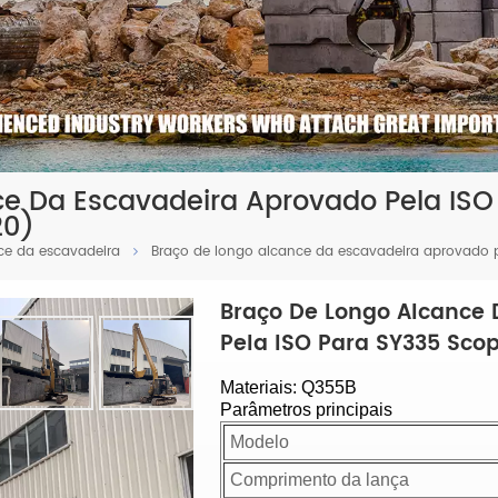
e Da Escavadeira Aprovado Pela ISO
20)
ce da escavadeira
Braço de longo alcance da escavadeira aprovado
Braço De Longo Alcance 
Pela ISO Para SY335 Sc
Materiais: Q355B
Parâmetros principais
Modelo
Comprimento da lança