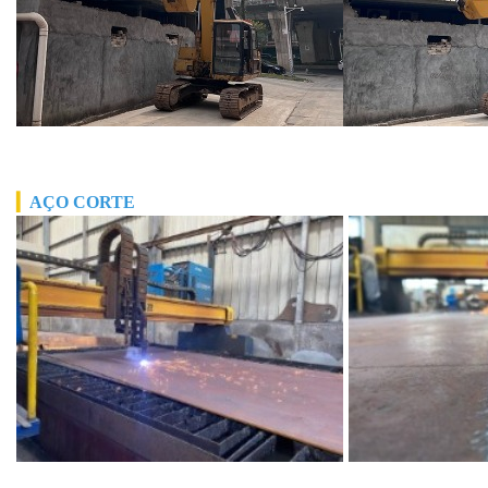
▎
AÇO
CORTE