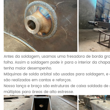
Antes da soldagem, usamos uma fresadora de borda gra
folha. Assim a soldagem pode ir para o interior da chapa
tenha maior desempenho.
Máquinas de solda orbital são usadas para soldagem, e
são realizados em cantos e reforços.
Nossa lança e braço são estruturas de caixa soldada de
múltiplas para áreas de alto estresse.