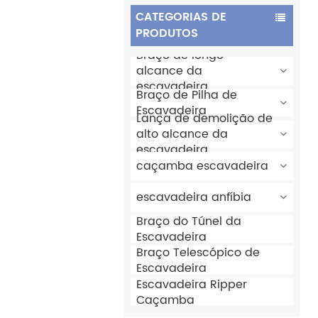
CATEGORIAS DE
PRODUTOS
Braço de longo
alcance da
escavadeira
Braço de Pilha de
Escavadeira
Lança de demolição de
alto alcance da
escavadeira
caçamba escavadeira
escavadeira anfíbia
Braço do Túnel da
Escavadeira
Braço Telescópico de
Escavadeira
Escavadeira Ripper
Caçamba