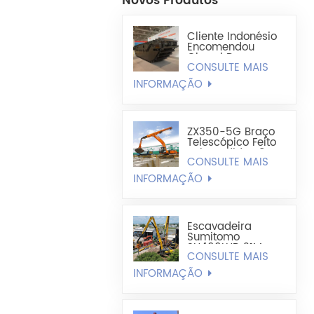
Novos Produtos
Cliente Indonésio
Encomendou
Chassi De
CONSULTE MAIS
Escavadeira
Anfíbia
INFORMAÇÃO
Totalmente
Flutuante HX220
ZX350-5G Braço
Telescópico Feito
Sob Medida 1,8
CONSULTE MAIS
Cúbico Leve Tipo
Concha
INFORMAÇÃO
Escavadeira
Sumitomo
SH490LHD 21M
CONSULTE MAIS
Extra Longa Para
Retenção E
INFORMAÇÃO
Perfuração De
Estacas-Pranchas
De Aço