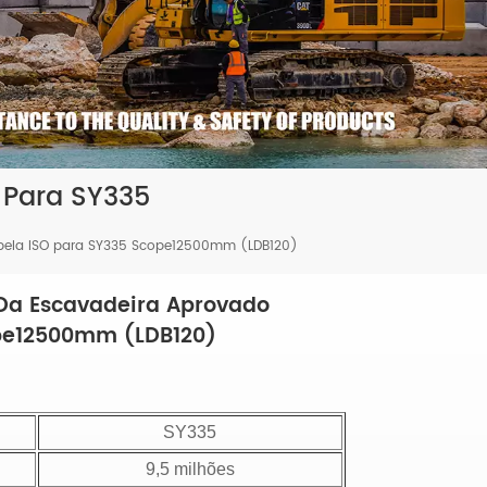
 Para SY335
 pela ISO para SY335 Scope12500mm (LDB120)
Da Escavadeira Aprovado
ope12500mm (LDB120)
SY335
9,5 milhões