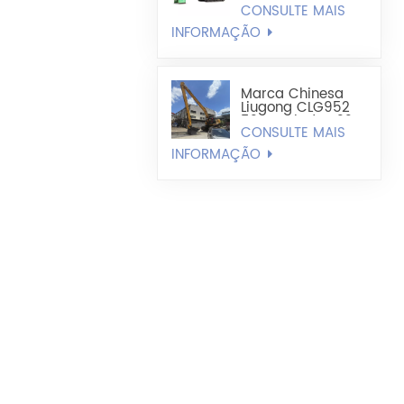
CONSULTE MAIS
Alcance
INFORMAÇÃO
Marca Chinesa
Liugong CLG952
52 Toneladas 22
CONSULTE MAIS
Metros De
Comprimento
INFORMAÇÃO
Modificação Do
Braço