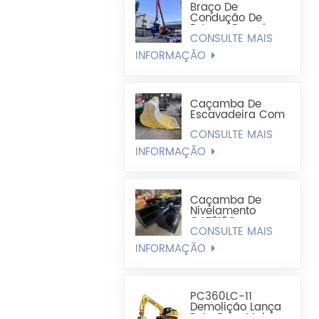
Braço De
Condução De
Estaca-Prancha
CONSULTE MAIS
De Aço Em Forma
De U Melhorado
INFORMAÇÃO
Zx520 19,8 M
Caçamba De
Escavadeira Com
Formato De
CONSULTE MAIS
Caçamba
Estendida -
INFORMAÇÃO
Caçamba De
Mineração
Caçamba De
Nivelamento
CAT312C
CONSULTE MAIS
CAT320DL Largura
1200 Mm-1300
INFORMAÇÃO
Mm
PC360LC-11
Demolição Lança
Reta Para Maior