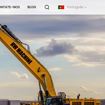
ONTATE-NOS
BLOG
Português
English
français
русский
español
português
中文