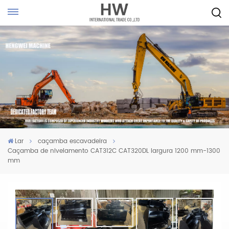
Lar
caçamba escavadeira
Caçamba de nivelamento CAT312C CAT320DL largura 1200 mm-1300
mm