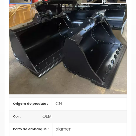
Caçamba De Nivelamento CAT312C
CAT320DL Largura 1200 Mm-1300 Mm
Materiais: Q355B e NM400
Largura: CAT312C 1200 mm / CAT320DL 1300 mm
Material: Estrutura principal e lâmina auxiliar: NM400
resistente ao desgaste / Base: Q355B
Pino/bucha: Tratamento térmico de alta frequência
para maior resistência ao desgaste
1
Ordem (MOQ) :
TT
Pagamento :
CN
Origem do produto :
OEM
Cor :
xiamen
Porto de embarque :