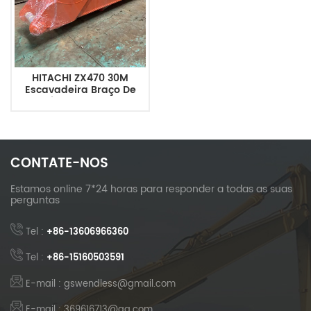
HITACHI ZX470 30M
Escavadeira Braço De
Demolição Lança De Alto
Alcance
CONTATE-NOS
Estamos online 7*24 horas para responder a todas as suas
perguntas
Tel :
+86-13606966360
Tel :
+86-15160503591
E-mail : gswendless@gmail.com
E-mail : 369616713@qq.com