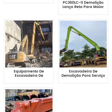
PC360LC-11 Demolição
Estágios E 23,5 M De
Lança Reta Para Maior
Altura Com Braço Longo.
Alcance
Equipamento De
Escavadeira De
Escavadeira De
Demolição Para Serviço
Demolição Lança De
Pesado Komatsu PC490-
Escavadeira De Alto
10 22m E 2 Estágios
Alcance Pesado