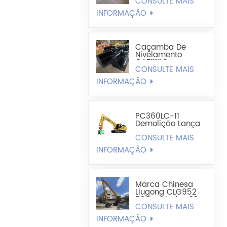
CONSULTE MAIS
Caçamba
Estendida -
INFORMAÇÃO
Caçamba De
Mineração
Caçamba De
Nivelamento
CAT312C
CONSULTE MAIS
CAT320DL Largura
1200 Mm-1300
INFORMAÇÃO
Mm
PC360LC-11
Demolição Lança
Reta Para Maior
CONSULTE MAIS
Alcance
INFORMAÇÃO
Marca Chinesa
Liugong CLG952
52 Toneladas 22
CONSULTE MAIS
Metros De
Comprimento
INFORMAÇÃO
Modificação Do