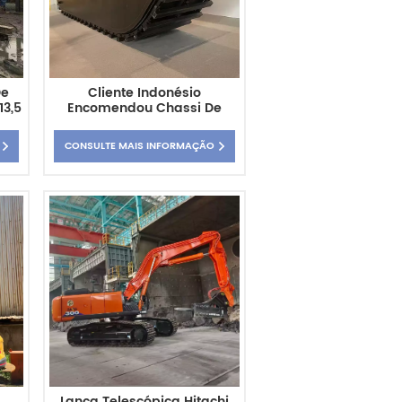
De
Cliente Indonésio
13,5
Encomendou Chassi De
 E
Escavadeira Anfíbia
Uma
Totalmente Flutuante HX220
CONSULTE MAIS INFORMAÇÃO
ção
Lança Telescópica Hitachi