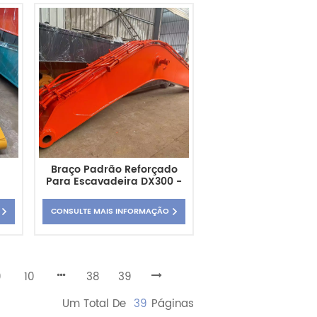
Braço Padrão Reforçado
Para Escavadeira DX300 -
a
Fornecimento Direto Da
Fábrica
CONSULTE MAIS INFORMAÇÃO
9
10
38
39
Um Total De
39
Páginas