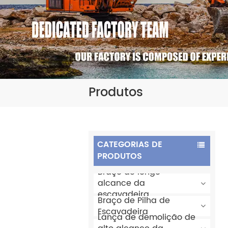
Produtos
CATEGORIAS DE
PRODUTOS
Braço de longo
alcance da
escavadeira
Braço de Pilha de
Escavadeira
Lança de demolição de