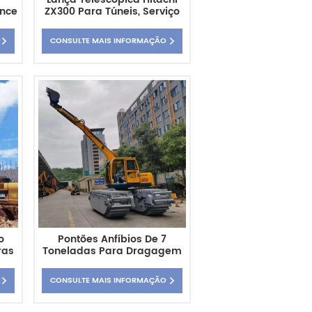
ance
ZX300 Para Túneis, Serviço
ível
Pesado, Curto Alcance.
CONSULTE MAIS INFORMAÇÃO
o
Pontões Anfíbios De 7
ras
Toneladas Para Dragagem
Fluvial Com O Jindong JG75
CONSULTE MAIS INFORMAÇÃO