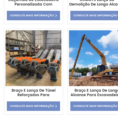
Personalizada Com
Demolição De Longo Alc
Capacidade De 3 Metros
De 11m Com Braço Extens
Cúbicos
De Duas Seções
CONSULTE MAIS INFORMAÇÃO
CONSULTE MAIS INFORMAÇÃO
Braço E Lança De Túnel
Braço E Lança De Long
Reforçados Para
Alcance Para Escavadei
Escavadeira Hitachi ZX130
Caterpillar CAT345DL
CONSULTE MAIS INFORMAÇÃO
CONSULTE MAIS INFORMAÇÃO