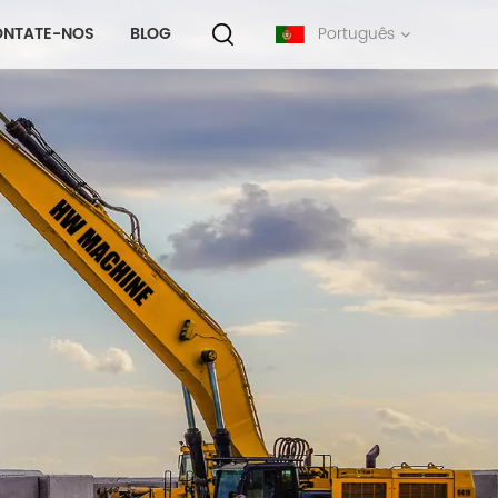
ONTATE-NOS
BLOG
Português
English
français
русский
español
português
中文