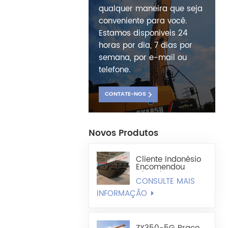
qualquer maneira que seja
conveniente para você.
Estamos disponíveis 24
horas por dia, 7 dias por
semana, por e-mail ou
telefone.
CONTATE-NOS
Novos Produtos
Cliente Indonésio
Encomendou
Chassi De
CONSULTE MAIS
Escavadeira
Anfíbia
INFORMAÇÃO
Totalmente
Flutuante HX220