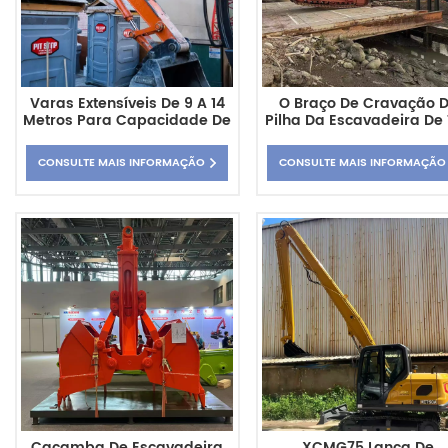
Varas Extensíveis De 9 A 14
O Braço De Cravação 
Metros Para Capacidade De
Pilha Da Escavadeira De 
Escavação Aprimorada Do
Metros De Comprimento
Braço Da Escavadeira Cat
45-50 Toneladas Tem 
CONSULTE MAIS INFORMAÇÃO
CONSULTE MAIS INFORMAÇÃO
325-7
Profundidade De Crava
De Pilha Para Cat350
Caçamba De Escavadeira
XCMG75 Lança De