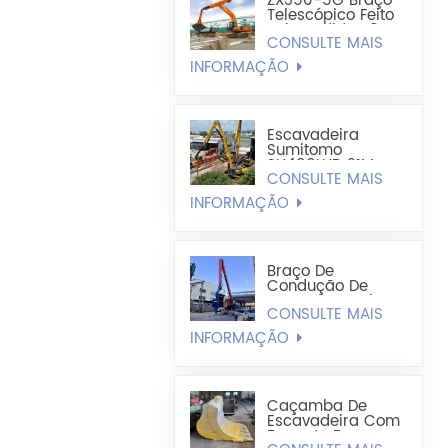
ZX350-5G Braço
Telescópico Feito
Sob Medida 1,8
CONSULTE MAIS
Cúbico Leve Tipo
Concha
INFORMAÇÃO
Escavadeira
Sumitomo
SH490LHD 21M
CONSULTE MAIS
Extra Longa Para
Retenção E
INFORMAÇÃO
Perfuração De
Estacas-Pranchas
De Aço
Braço De
Condução De
Estaca-Prancha
CONSULTE MAIS
De Aço Em Forma
De U Melhorado
INFORMAÇÃO
Zx520 19,8 M
Caçamba De
Escavadeira Com
Formato De