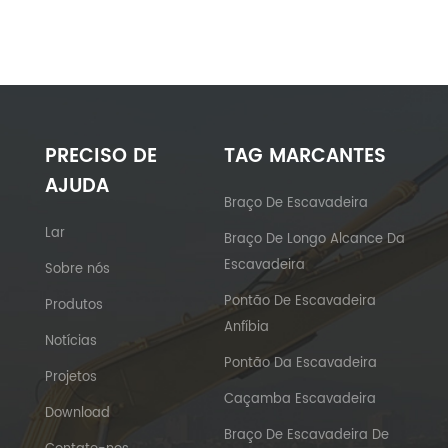
PRECISO DE
TAG MARCANTES
AJUDA
Braço De Escavadeira
Lar
Braço De Longo Alcance Da
Escavadeira
Sobre nós
Pontão De Escavadeira
Produtos
Anfíbia
Notícias
Pontão Da Escavadeira
Projetos
Caçamba Escavadeira
Download
Braço De Escavadeira De