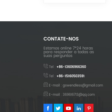
Braço
CONTATE-NOS
Estamos online 7*24 horas
para responder a todas as
suas perguntas
Tel :
+86-13606966360
Tel :
+86-15160503591
E-mail : gswendless@gmail.com
E-mail : 369616713@qq.com