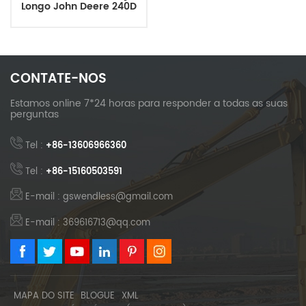
Longo John Deere 240D
LC
CONTATE-NOS
Estamos online 7*24 horas para responder a todas as suas
perguntas
Tel :
+86-13606966360
Tel :
+86-15160503591
E-mail : gswendless@gmail.com
E-mail : 369616713@qq.com
MAPA DO SITE
BLOGUE
XML